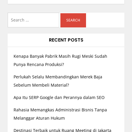
n
a
Search
v
i
for:
g
RECENT POSTS
a
t
Kenapa Banyak Pabrik Masih Rugi Meski Sudah
i
o
Punya Rencana Produksi?
n
Perlukah Selalu Membandingkan Merek Baja
Sebelum Membeli Material?
Apa Itu SERP Google dan Perannya dalam SEO
Rahasia Memangkas Administrasi Bisnis Tanpa
Melanggar Aturan Hukum
Destinasi Terbaik untuk Ruang Meeting di Jakarta