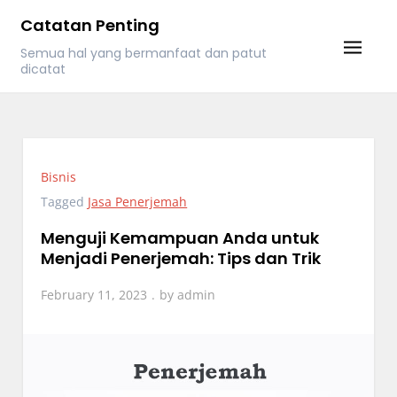
Skip
Catatan Penting
to
Semua hal yang bermanfaat dan patut
content
dicatat
Bisnis
Tagged
Jasa Penerjemah
Menguji Kemampuan Anda untuk
Menjadi Penerjemah: Tips dan Trik
February 11, 2023
by
admin